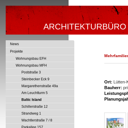
ARCHITEKTURBÜRO
News
Projekte
Mehrfamilie
Wohnungsbau EFH
Wohnungsbau MFH
Poststraße 3
Steinbecker Eck 9
Ort:
Lütten-K
Margarethenstraße 49a
Bauherr:
pri
Am Leuchtturm 5
Leistungsp
Planungsjah
Baltic Island
Schillerstraße 12
Strandweg 1
Wachtlerstraße 7 / 8
Parkallee 157