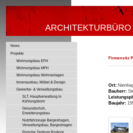
ARCHITEKTURBÜRO
News
Projekte
Firmensitz 
Wohnungsbau EFH
Wohnungsbau MFH
Wohnungsbau Wohnanlagen
Innenausbau, Möbel & Design
Ort:
Nienhag
Gewerbe- & Verwaltungsbau
Bauherr:
St
SLT, Hauptverwaltung in
Leistungsp
Kühlungsborn
Baujahr:
19
Gesundschuh,
Erweiterungsbau
Nutzfahrzeuge Bargeshagen,
Verwaltungsbau, Bargeshagen
Porsche Zentrum Rostock