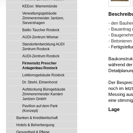
KEEon. Warnemünde
Verwaltungsgebäude
Beschreib
Zimmerermeister Jantzen,
- den Bauhe
Sievershagen
- Bauantrag 
Baltic-Taucher Rostock
- Baugenehm
AUDI-Zentrum Wismar
- Betonieren
Standortentwicklung AUDI
- Fertigstel
Zentrum Rostock
AUDI-Zentrum Rostock
Baukonstrukt
Firmensitz Prescher
während der
Anlagenbau Rostock
Detailplanung
Lektionsgebäude Rostock
Der Besprec
Dr. Strehl, Elmenhorst
noch im letz
Aufstockung Bürogebäude
Messing aus
Zimmerermeister Karsten
Jantzen GmbH
eine stimmige
Pavillon auf dem Park
Lage
(Konzept)
Banken & Kreditwirtschaft
Hotels & Beherbergung
Gesundheit & Pflege