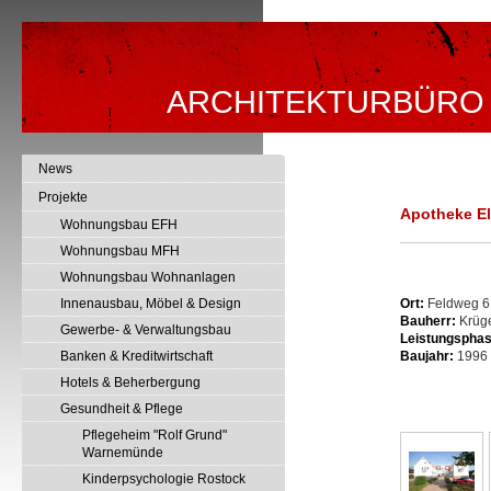
ARCHITEKTURBÜRO
News
Projekte
Apotheke E
Wohnungsbau EFH
Wohnungsbau MFH
Wohnungsbau Wohnanlagen
Innenausbau, Möbel & Design
Ort:
Feldweg 6
Bauherr:
Krüge
Gewerbe- & Verwaltungsbau
Leistungsphas
Banken & Kreditwirtschaft
Baujahr:
1996
Hotels & Beherbergung
Gesundheit & Pflege
Pflegeheim "Rolf Grund"
Warnemünde
Kinderpsychologie Rostock