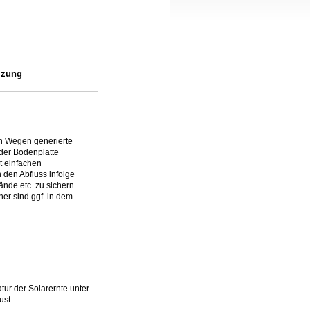
izung
n Wegen generierte
 der Bodenplatte
it einfachen
 den Abfluss infolge
nde etc. zu sichern.
er sind ggf. in dem
.
ur der Solarernte unter
ust