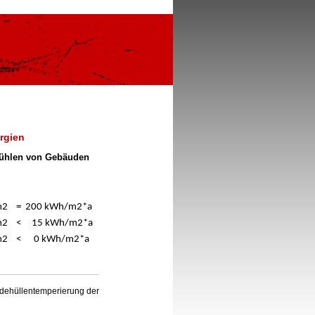
rgien
Kühlen von Gebäuden
/m2
=
200 kWh/m2*a
m2
<
15
kWh/m2*a
m2
<
0 kWh/m2*a
udehüllentemperierung der