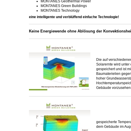
MONTANES Geothermal Power
MONTANES Green Buildings
MONTANES Technology
eine intelligente und verblüffend einfache Technologie!
Keine Energiewende ohne Ablösung der Konvektionshe
Die auf verschiedene
Solarernte wird unter
gespeichert und ist m
Baumaterielien gegen
hoher Grundwasserstä
Hochtemperaturspeich
Gebäude vorzusehen
gespeicherte Temperat
dem Gebäude im Aug